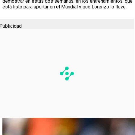
demostrar en estas dos semanas, en los entrenamientos, que
está listo para aportar en el Mundial y que Lorenzo lo lleve.
Publicidad