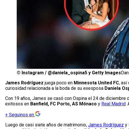
©
Instagram / @daniela_ospina5 y Getty Images
Dan
James Rodríguez
juega poco en
Minnesota United FC
, así
curiosidad relacionada a la boda de su exesposa
Daniela Os
Con 19 años, James se casó con Ospina el 24 de diciembre d
exitosos en
Banfield, FC Porto, AS Mónaco
y
Real Madrid
.
+
Seguinos en
Luego de casi siete años de matrimonio,
James Rodríguez
y 