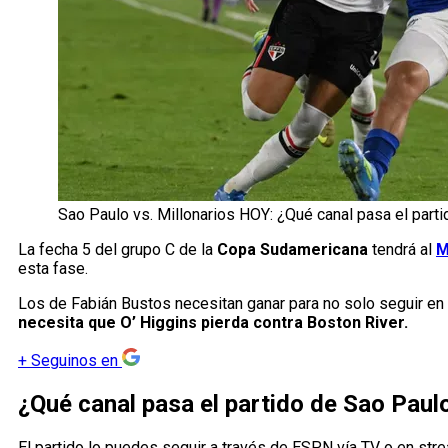
Sao Paulo vs. Millonarios HOY: ¿Qué canal pasa el part
La fecha 5 del grupo C de la
Copa Sudamericana
tendrá al
M
esta fase.
Los de Fabián Bustos necesitan ganar para no solo seguir en la 
necesita que O’ Higgins pierda contra Boston River.
+
Seguinos en
¿Qué canal pasa el partido de Sao Paulo
El partido lo puedes seguir a través de ESPN vía TV o en str