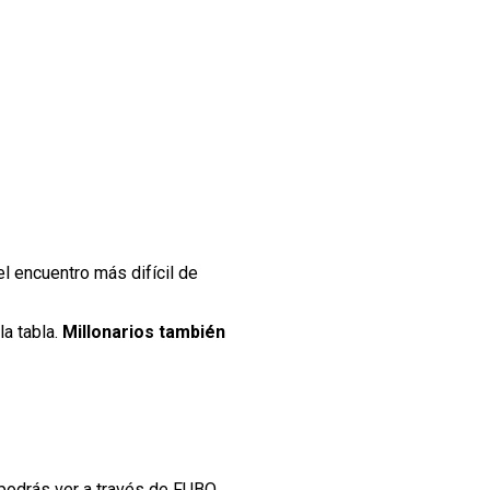
l encuentro más difícil de
la tabla.
Millonarios también
 podrás ver a través de FUBO.