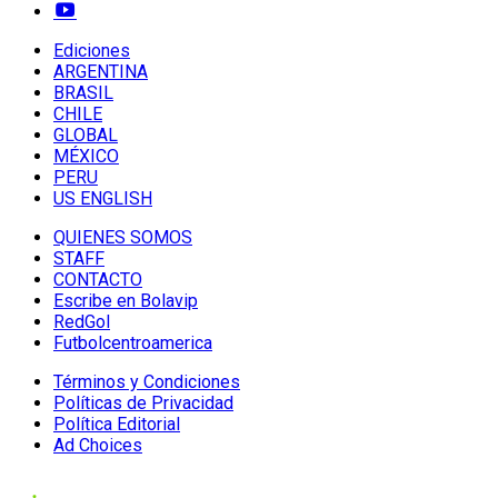
Ediciones
ARGENTINA
BRASIL
CHILE
GLOBAL
MÉXICO
PERU
US ENGLISH
QUIENES SOMOS
STAFF
CONTACTO
Escribe en Bolavip
RedGol
Futbolcentroamerica
Términos y Condiciones
Políticas de Privacidad
Política Editorial
Ad Choices