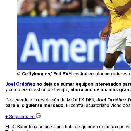
©
GettyImages/ Edit BV
El central ecuatoriano intere
Joel Ordóñez
no deja de sumar equipos interesados para
y como era cuestión de tiempo,
ahora uno de los más grand
De acuerdo a la revelación de Mr.OFFSIDER,
Joel Ordóñez fo
para el siguiente mercado.
El central ecuatoriano viene des
+
Seguinos en
El FC Barcelona se une a una lista de grandes equipos que vi