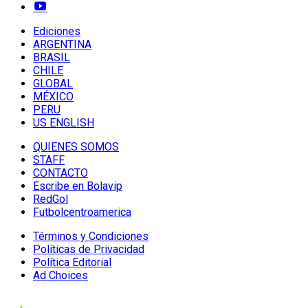
Ediciones
ARGENTINA
BRASIL
CHILE
GLOBAL
MÉXICO
PERU
US ENGLISH
QUIENES SOMOS
STAFF
CONTACTO
Escribe en Bolavip
RedGol
Futbolcentroamerica
Términos y Condiciones
Políticas de Privacidad
Política Editorial
Ad Choices