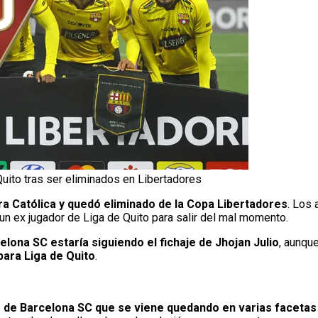
uito tras ser eliminados en Libertadores
a Católica y quedó eliminado de la Copa Libertadores
. Los
 un ex jugador de Liga de Quito para salir del mal momento.
elona SC estaría siguiendo el fichaje de Jhojan Julio
, aunqu
para Liga de Quito
.
que de Barcelona SC que se viene quedando en varias faceta