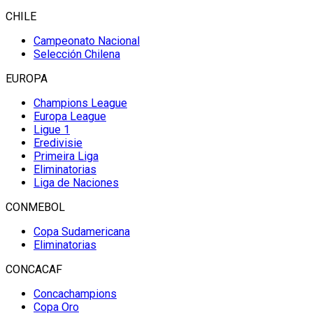
CHILE
Campeonato Nacional
Selección Chilena
EUROPA
Champions League
Europa League
Ligue 1
Eredivisie
Primeira Liga
Eliminatorias
Liga de Naciones
CONMEBOL
Copa Sudamericana
Eliminatorias
CONCACAF
Concachampions
Copa Oro