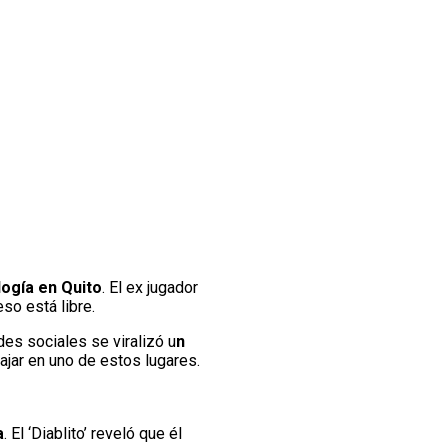
logía en Quito
. El ex jugador
so está libre.
edes sociales se viralizó u
n
bajar en uno de estos lugares.
a
. El ‘Diablito’ reveló que él