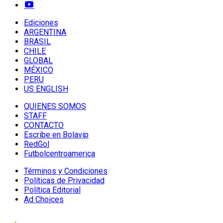
Ediciones
ARGENTINA
BRASIL
CHILE
GLOBAL
MÉXICO
PERU
US ENGLISH
QUIENES SOMOS
STAFF
CONTACTO
Escribe en Bolavip
RedGol
Futbolcentroamerica
Términos y Condiciones
Políticas de Privacidad
Política Editorial
Ad Choices