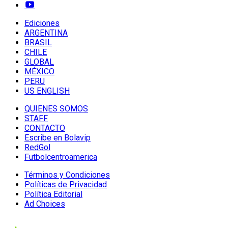
Ediciones
ARGENTINA
BRASIL
CHILE
GLOBAL
MÉXICO
PERU
US ENGLISH
QUIENES SOMOS
STAFF
CONTACTO
Escribe en Bolavip
RedGol
Futbolcentroamerica
Términos y Condiciones
Políticas de Privacidad
Política Editorial
Ad Choices