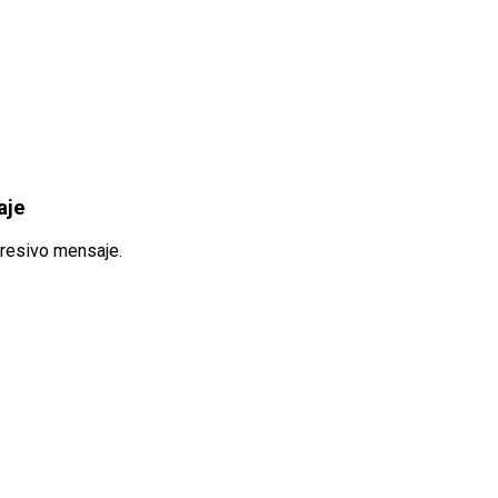
aje
presivo mensaje.