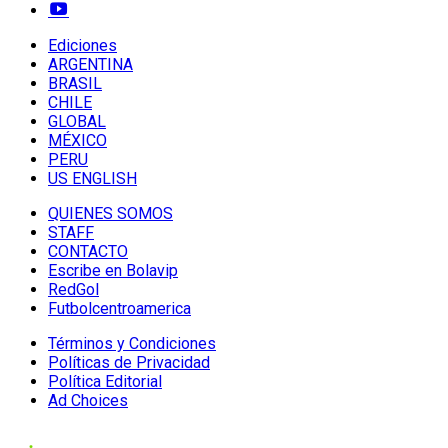
Ediciones
ARGENTINA
BRASIL
CHILE
GLOBAL
MÉXICO
PERU
US ENGLISH
QUIENES SOMOS
STAFF
CONTACTO
Escribe en Bolavip
RedGol
Futbolcentroamerica
Términos y Condiciones
Políticas de Privacidad
Política Editorial
Ad Choices