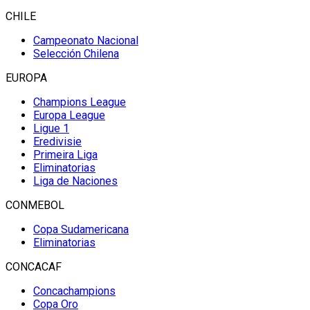
CHILE
Campeonato Nacional
Selección Chilena
EUROPA
Champions League
Europa League
Ligue 1
Eredivisie
Primeira Liga
Eliminatorias
Liga de Naciones
CONMEBOL
Copa Sudamericana
Eliminatorias
CONCACAF
Concachampions
Copa Oro