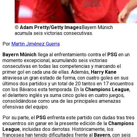
©
Adam Pretty/Getty Images
Bayern Múnich
acumula seis victorias consecutivas.
Por
Martin Jiménez Guerra
Bayern Múnich
llega al enfrentamiento contra el
PSG
en un
momento excepcional, acumulando seis victorias
consecutivas en todas las competencias y marcando el
primer gol en cada una de ellas. Además,
Harry Kane
atraviesa un gran estado de forma, con cuatro goles en sus
últimos dos partidos y un total de 20 tantos en 17 encuentros
con los Bávaros esta temporada. En la
Champions League
,
el delantero inglés ya suma cinco goles en cuatro juegos,
consolidándose como una de las principales amenazas
ofensivas del equipo.
Por su parte, el
PSG
enfrenta este partido con dudas tras tres
encuentros sin ganar en la presente edición de la
Champions
League
, incluidas dos derrotas. Históricamente, los
franceses han tenido dificultades frente al
Bayern
, con seis