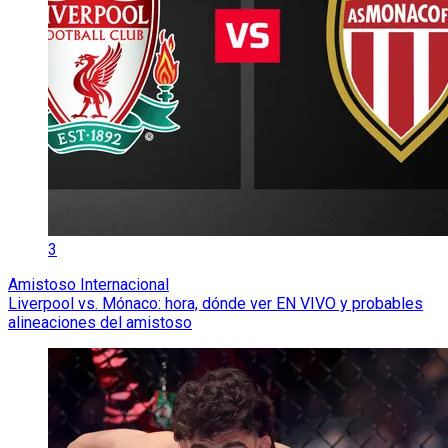
3
Amistoso Internacional
Liverpool vs. Mónaco: hora, dónde ver EN VIVO y probables
alineaciones del amistoso