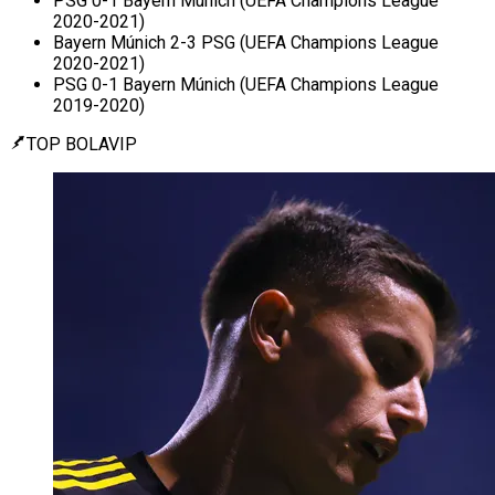
PSG 0-1 Bayern Múnich (UEFA Champions League
2020-2021)
Bayern Múnich 2-3 PSG (UEFA Champions League
2020-2021)
PSG 0-1 Bayern Múnich (UEFA Champions League
2019-2020)
TOP BOLAVIP