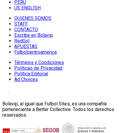
PERU
US ENGLISH
QUIENES SOMOS
STAFF
CONTACTO
Escribe en Bolavip
RedGol
APUESTAS
Futbolcentroamerica
Términos y Condiciones
Políticas de Privacidad
Política Editorial
Ad Choices
Bolavip, al igual que Futbol Sites, es una compañía
perteneciente a Better Collective. Todos los derechos
reservados