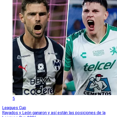
5
Leagues Cup
Rayados y León ganaron y así están las posiciones de la