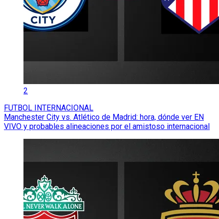
2
FUTBOL INTERNACIONAL
Manchester City vs. Atlético de Madrid: hora, dónde ver EN
VIVO y probables alineaciones por el amistoso internacional