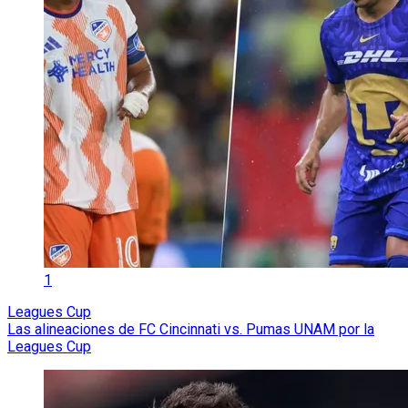
1
Leagues Cup
Las alineaciones de FC Cincinnati vs. Pumas UNAM por la
Leagues Cup