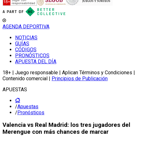
AGENDA DEPORTIVA
NOTICIAS
GUÍAS
CÓDIGOS
PRONÓSTICOS
APUESTA DEL DÍA
18+ | Juego responsable | Aplican Términos y Condiciones |
Contenido comercial |
Principios de Publicación
APUESTAS
/
Apuestas
/
Pronósticos
Valencia vs Real Madrid: los tres jugadores del
Merengue con más chances de marcar