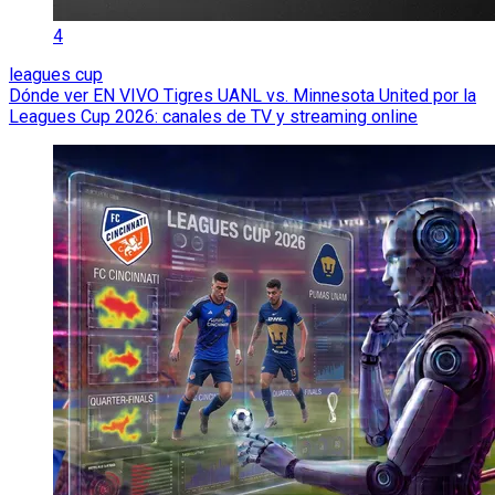
4
leagues cup
Dónde ver EN VIVO Tigres UANL vs. Minnesota United por la
Leagues Cup 2026: canales de TV y streaming online