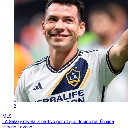
2
MLS
LA Galaxy revela el motivo por el que decidieron fichar a
Hirving Lozano