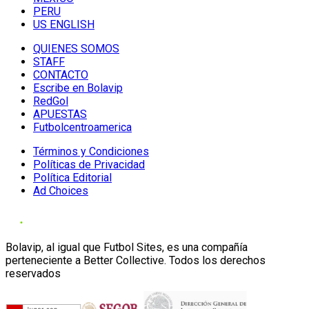
PERU
US ENGLISH
QUIENES SOMOS
STAFF
CONTACTO
Escribe en Bolavip
RedGol
APUESTAS
Futbolcentroamerica
Términos y Condiciones
Políticas de Privacidad
Política Editorial
Ad Choices
Bolavip, al igual que Futbol Sites, es una compañía
perteneciente a Better Collective. Todos los derechos
reservados