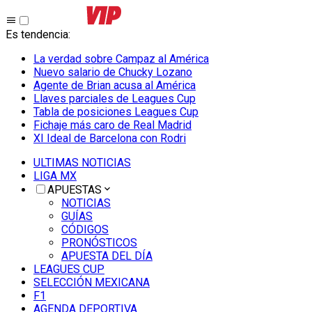
Es tendencia
:
La verdad sobre Campaz al América
Nuevo salario de Chucky Lozano
Agente de Brian acusa al América
Llaves parciales de Leagues Cup
Tabla de posiciones Leagues Cup
Fichaje más caro de Real Madrid
XI Ideal de Barcelona con Rodri
ULTIMAS NOTICIAS
LIGA MX
APUESTAS
NOTICIAS
GUÍAS
CÓDIGOS
PRONÓSTICOS
APUESTA DEL DÍA
LEAGUES CUP
SELECCIÓN MEXICANA
F1
AGENDA DEPORTIVA