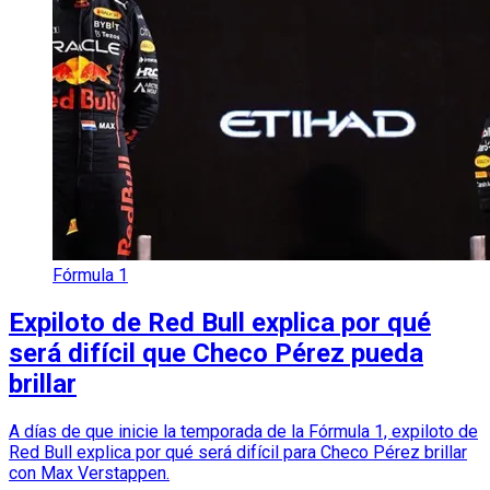
Fórmula 1
Expiloto de Red Bull explica por qué
será difícil que Checo Pérez pueda
brillar
A días de que inicie la temporada de la Fórmula 1, expiloto de
Red Bull explica por qué será difícil para Checo Pérez brillar
con Max Verstappen.