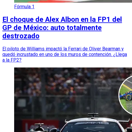
Fórmula 1
El choque de Alex Albon en la FP1 del
GP de México: auto totalmente
destrozado
El piloto de Williams impactó la Ferrari de Oliver Bearman y
quedó incrustado en uno de los muros de contención. ¿Llega
a la FP2?