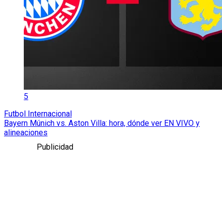
5
Futbol Internacional
Bayern Múnich vs. Aston Villa: hora, dónde ver EN VIVO y
alineaciones
Publicidad