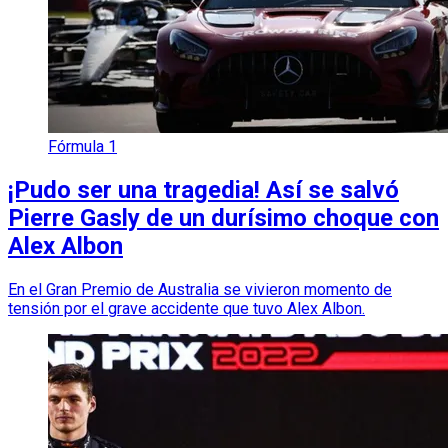
Fórmula 1
¡Pudo ser una tragedia! Así se salvó
Pierre Gasly de un durísimo choque con
Alex Albon
En el Gran Premio de Australia se vivieron momento de
tensión por el grave accidente que tuvo Alex Albon.