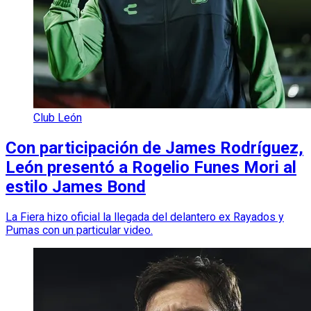
Club León
Con participación de James Rodríguez,
León presentó a Rogelio Funes Mori al
estilo James Bond
La Fiera hizo oficial la llegada del delantero ex Rayados y
Pumas con un particular video.