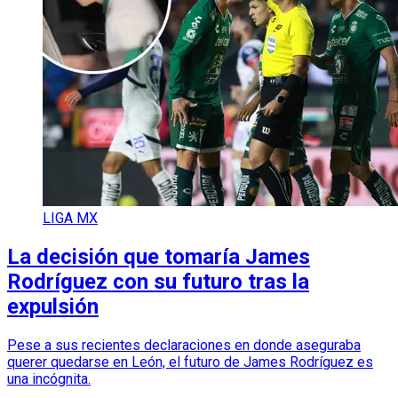
LIGA MX
La decisión que tomaría James
Rodríguez con su futuro tras la
expulsión
Pese a sus recientes declaraciones en donde aseguraba
querer quedarse en León, el futuro de James Rodríguez es
una incógnita.