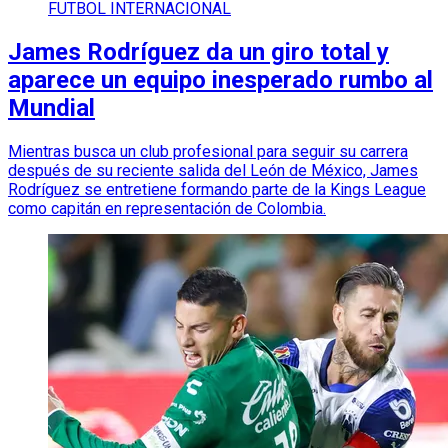
FUTBOL INTERNACIONAL
James Rodríguez da un giro total y
aparece un equipo inesperado rumbo al
Mundial
Mientras busca un club profesional para seguir su carrera
después de su reciente salida del León de México, James
Rodríguez se entretiene formando parte de la Kings League
como capitán en representación de Colombia.