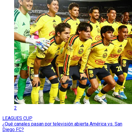
2
LEAGUES CUP
¿Qué canales pasan por televisión abierta América vs. San
Diego FC?