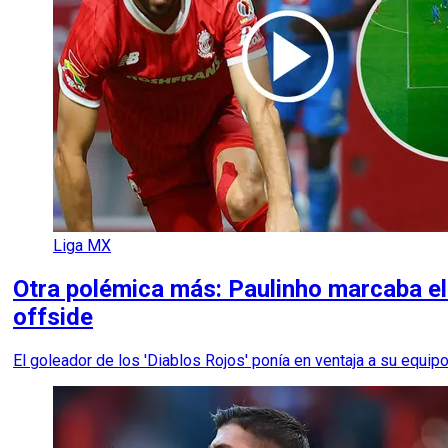
Liga MX
Otra polémica más: Paulinho marcaba el 
offside
El goleador de los 'Diablos Rojos' ponía en ventaja a su equip