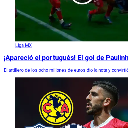
Liga MX
¡Apareció el portugués! El gol de Pauli
El artillero de los ocho millones de euros dio la nota y convirt