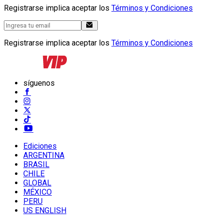
Registrarse implica aceptar los
Términos y Condiciones
Registrarse implica aceptar los
Términos y Condiciones
síguenos
Ediciones
ARGENTINA
BRASIL
CHILE
GLOBAL
MÉXICO
PERU
US ENGLISH