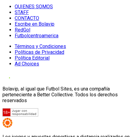
QUIENES SOMOS
STAFF
CONTACTO
Escribe en Bolavip
RedGol
Futbolcentroamerica
Términos y Condiciones
Políticas de Privacidad
Política Editorial
Ad Choices
Bolavip, al igual que Futbol Sites, es una compañía
perteneciente a Better Collective. Todos los derechos
reservados
Los juegos y apuestas deportivas a distancia realizados en