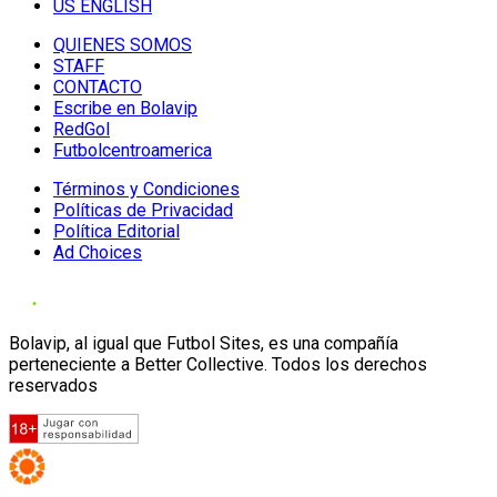
US ENGLISH
QUIENES SOMOS
STAFF
CONTACTO
Escribe en Bolavip
RedGol
Futbolcentroamerica
Términos y Condiciones
Políticas de Privacidad
Política Editorial
Ad Choices
Bolavip, al igual que Futbol Sites, es una compañía
perteneciente a Better Collective. Todos los derechos
reservados