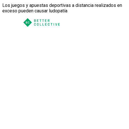
Los juegos y apuestas deportivas a distancia realizados en
exceso pueden causar ludopatía