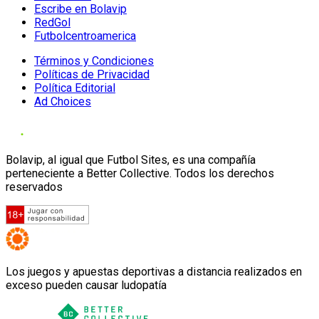
Escribe en Bolavip
RedGol
Futbolcentroamerica
Términos y Condiciones
Políticas de Privacidad
Política Editorial
Ad Choices
Bolavip, al igual que Futbol Sites, es una compañía
perteneciente a Better Collective. Todos los derechos
reservados
Los juegos y apuestas deportivas a distancia realizados en
exceso pueden causar ludopatía