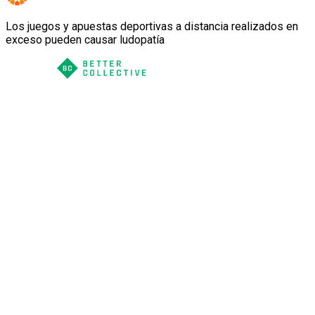
Los juegos y apuestas deportivas a distancia realizados en
exceso pueden causar ludopatía