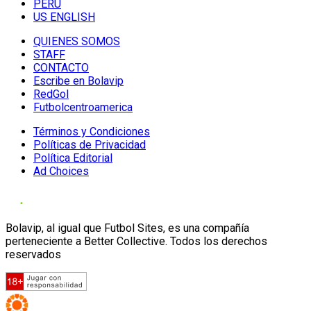
PERU
US ENGLISH
QUIENES SOMOS
STAFF
CONTACTO
Escribe en Bolavip
RedGol
Futbolcentroamerica
Términos y Condiciones
Políticas de Privacidad
Política Editorial
Ad Choices
Bolavip, al igual que Futbol Sites, es una compañía
perteneciente a Better Collective. Todos los derechos
reservados