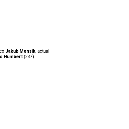
eco
Jakub Mensik
, actual
o Humbert
(34º).