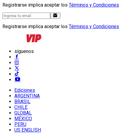
Registrarse implica aceptar los
Términos y Condiciones
Registrarse implica aceptar los
Términos y Condiciones
síguenos
Ediciones
ARGENTINA
BRASIL
CHILE
GLOBAL
MÉXICO
PERU
US ENGLISH