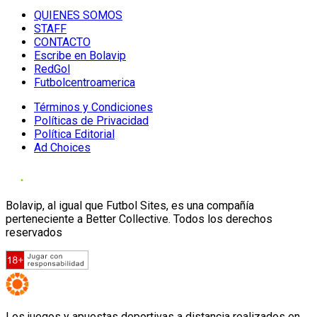
QUIENES SOMOS
STAFF
CONTACTO
Escribe en Bolavip
RedGol
Futbolcentroamerica
Términos y Condiciones
Políticas de Privacidad
Política Editorial
Ad Choices
Bolavip, al igual que Futbol Sites, es una compañía
perteneciente a Better Collective. Todos los derechos
reservados
Los juegos y apuestas deportivas a distancia realizados en