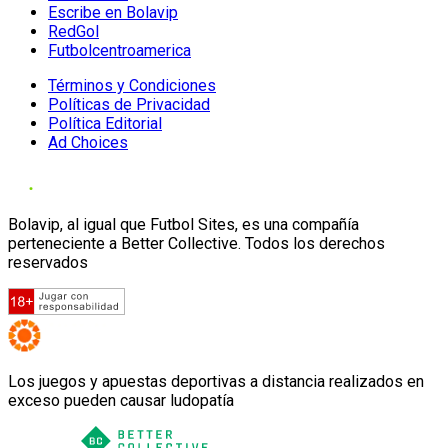
Escribe en Bolavip
RedGol
Futbolcentroamerica
Términos y Condiciones
Políticas de Privacidad
Política Editorial
Ad Choices
Bolavip, al igual que Futbol Sites, es una compañía
perteneciente a Better Collective. Todos los derechos
reservados
Los juegos y apuestas deportivas a distancia realizados en
exceso pueden causar ludopatía