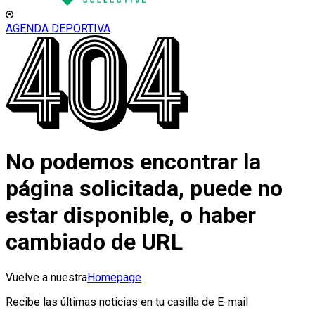
AGENDA DEPORTIVA
No podemos encontrar la
página solicitada, puede no
estar disponible, o haber
cambiado de URL
Vuelve a nuestra
Homepage
Recibe las últimas noticias en tu casilla de E-mail