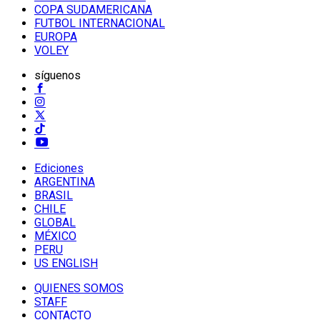
COPA SUDAMERICANA
FUTBOL INTERNACIONAL
EUROPA
VOLEY
síguenos
Ediciones
ARGENTINA
BRASIL
CHILE
GLOBAL
MÉXICO
PERU
US ENGLISH
QUIENES SOMOS
STAFF
CONTACTO