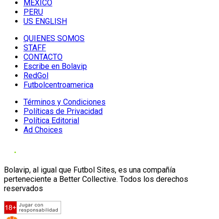
MÉXICO
PERU
US ENGLISH
QUIENES SOMOS
STAFF
CONTACTO
Escribe en Bolavip
RedGol
Futbolcentroamerica
Términos y Condiciones
Políticas de Privacidad
Política Editorial
Ad Choices
Bolavip, al igual que Futbol Sites, es una compañía
perteneciente a Better Collective. Todos los derechos
reservados