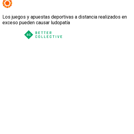
Los juegos y apuestas deportivas a distancia realizados en
exceso pueden causar ludopatía