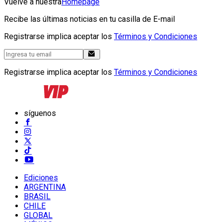
Vuelve a nuestra
Homepage
Recibe las últimas noticias en tu casilla de E-mail
Registrarse implica aceptar los
Términos y Condiciones
Registrarse implica aceptar los
Términos y Condiciones
síguenos
Ediciones
ARGENTINA
BRASIL
CHILE
GLOBAL