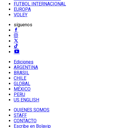
FUTBOL INTERNACIONAL
EUROPA
VOLEY
síguenos
Ediciones
ARGENTINA
BRASIL
CHILE
GLOBAL
MÉXICO
PERU
US ENGLISH
QUIENES SOMOS
STAFF
CONTACTO
Escribe en Bolavip