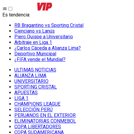
Es tendencia
:
RB Bragantino vs Sporting Cristal
Cienciano vs Lanús
Piero Quispe a Universitario
Arbitraje en Liga 1
¿Carlos Cáceda a Alianza Lima?
Deportivo Municipal
¿FIFA vende el Mundial?
ULTIMAS NOTICIAS
ALIANZA LIMA
UNIVERSITARIO
SPORTING CRISTAL
APUESTAS
LIGA 1
CHAMPIONS LEAGUE
SELECCIÓN PERÚ
PERUANOS EN EL EXTERIOR
ELIMINATORIAS CONMEBOL
COPA LIBERTADORES
COPA SUDAMERICANA