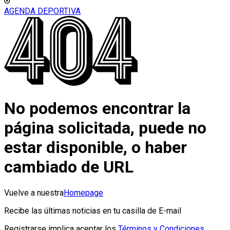
AGENDA DEPORTIVA
No podemos encontrar la
página solicitada, puede no
estar disponible, o haber
cambiado de URL
Vuelve a nuestra
Homepage
Recibe las últimas noticias en tu casilla de E-mail
Registrarse implica aceptar los
Términos y Condiciones