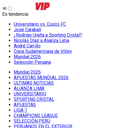
Es tendencia
:
Universitario vs. Cusco FC
José Carabalí
¿Rodrigo Ureña a Sporting Cristal?
Nicolás Díaz a Alianza Lima
André Carrillo
Copa Sudamericana de Vóley
Mundial 2026
Selección Peruana
Mundial 2026
APUESTAS MUNDIAL 2026
ULTIMAS NOTICIAS
ALIANZA LIMA
UNIVERSITARIO
SPORTING CRISTAL
APUESTAS
LIGA 1
CHAMPIONS LEAGUE
SELECCIÓN PERÚ
PERUANOS EN EL EXTERIOR