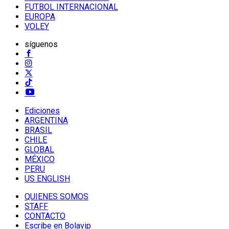
FUTBOL INTERNACIONAL
EUROPA
VOLEY
síguenos
Ediciones
ARGENTINA
BRASIL
CHILE
GLOBAL
MÉXICO
PERU
US ENGLISH
QUIENES SOMOS
STAFF
CONTACTO
Escribe en Bolavip