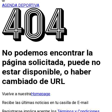
AGENDA DEPORTIVA
No podemos encontrar la
página solicitada, puede no
estar disponible, o haber
cambiado de URL
Vuelve a nuestra
Homepage
Recibe las últimas noticias en tu casilla de E-mail
Registrarse implica aceptar los
Términos y Condiciones