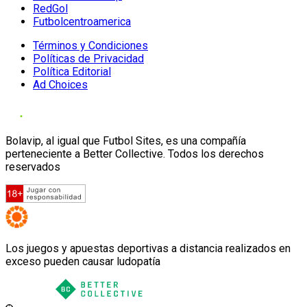
RedGol
Futbolcentroamerica
Términos y Condiciones
Políticas de Privacidad
Política Editorial
Ad Choices
Bolavip, al igual que Futbol Sites, es una compañía
perteneciente a Better Collective. Todos los derechos
reservados
Los juegos y apuestas deportivas a distancia realizados en
exceso pueden causar ludopatía