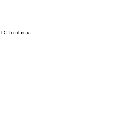
 FC, lo notamos.