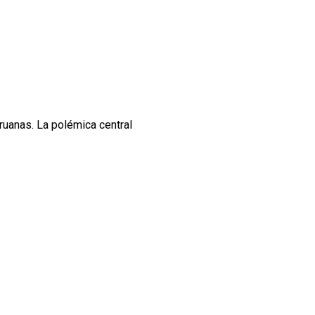
ruanas. La polémica central