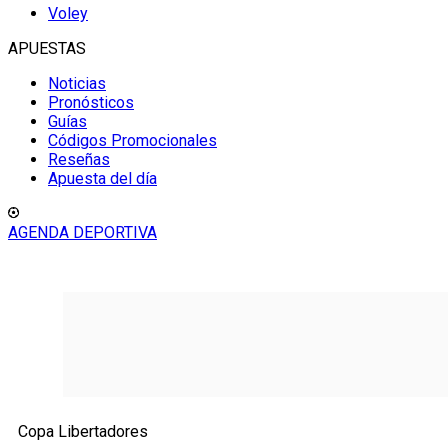
Voley
APUESTAS
Noticias
Pronósticos
Guías
Códigos Promocionales
Reseñas
Apuesta del día
AGENDA DEPORTIVA
Copa Libertadores