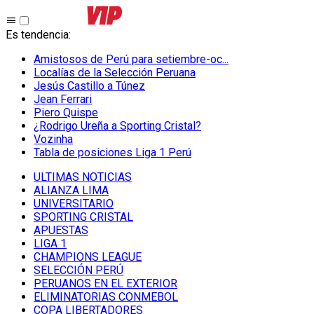
Es tendencia
:
Amistosos de Perú para setiembre-oc...
Localías de la Selección Peruana
Jesús Castillo a Túnez
Jean Ferrari
Piero Quispe
¿Rodrigo Ureña a Sporting Cristal?
Vozinha
Tabla de posiciones Liga 1 Perú
ULTIMAS NOTICIAS
ALIANZA LIMA
UNIVERSITARIO
SPORTING CRISTAL
APUESTAS
LIGA 1
CHAMPIONS LEAGUE
SELECCIÓN PERÚ
PERUANOS EN EL EXTERIOR
ELIMINATORIAS CONMEBOL
COPA LIBERTADORES