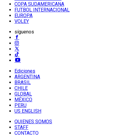
COPA SUDAMERICANA
FUTBOL INTERNACIONAL
EUROPA
VOLEY
síguenos
Ediciones
ARGENTINA
BRASIL
CHILE
GLOBAL
MÉXICO
PERU
US ENGLISH
QUIENES SOMOS
STAFF
CONTACTO