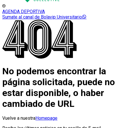
AGENDA DEPORTIVA
Sumate al canal de Bolavip Universitario
No podemos encontrar la
página solicitada, puede no
estar disponible, o haber
cambiado de URL
Vuelve a nuestra
Homepage