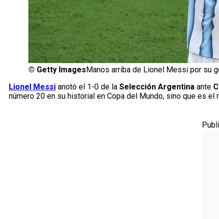
©
Getty Images
Manos arriba de Lionel Messi por su g
Lionel Messi
anotó el 1-0 de la
Selección Argentina
ante
C
número 20 en su historial en Copa del Mundo, sino que es e
Publ