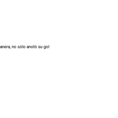
anera, no sólo anotó su gol