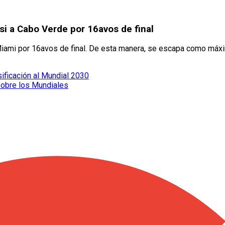
ssi a Cabo Verde por 16avos de final
Miami por 16avos de final. De esta manera, se escapa como máx
sificación al Mundial 2030
sobre los Mundiales