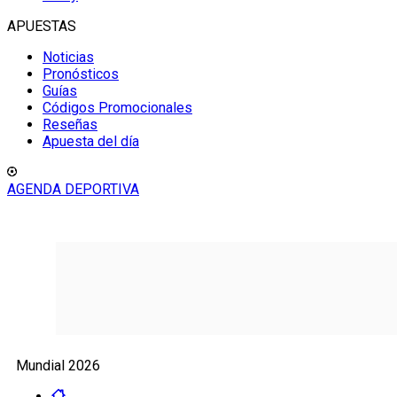
APUESTAS
Noticias
Pronósticos
Guías
Códigos Promocionales
Reseñas
Apuesta del día
AGENDA DEPORTIVA
Mundial 2026