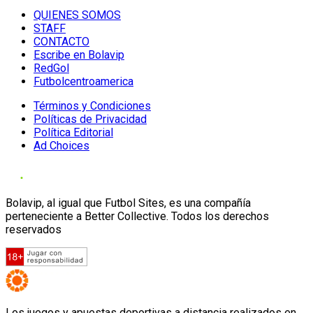
QUIENES SOMOS
STAFF
CONTACTO
Escribe en Bolavip
RedGol
Futbolcentroamerica
Términos y Condiciones
Políticas de Privacidad
Política Editorial
Ad Choices
Bolavip, al igual que Futbol Sites, es una compañía
perteneciente a Better Collective. Todos los derechos
reservados
Los juegos y apuestas deportivas a distancia realizados en