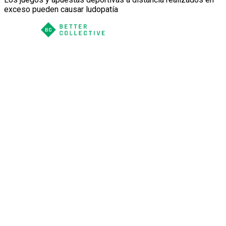
exceso pueden causar ludopatía