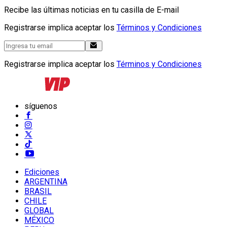
Recibe las últimas noticias en tu casilla de E-mail
Registrarse implica aceptar los
Términos y Condiciones
Registrarse implica aceptar los
Términos y Condiciones
síguenos
Ediciones
ARGENTINA
BRASIL
CHILE
GLOBAL
MÉXICO