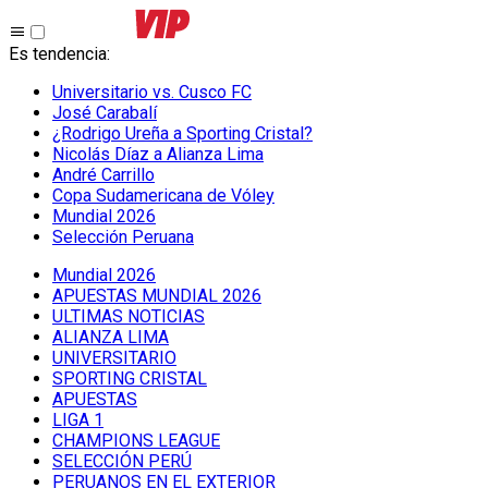
Es tendencia
:
Universitario vs. Cusco FC
José Carabalí
¿Rodrigo Ureña a Sporting Cristal?
Nicolás Díaz a Alianza Lima
André Carrillo
Copa Sudamericana de Vóley
Mundial 2026
Selección Peruana
Mundial 2026
APUESTAS MUNDIAL 2026
ULTIMAS NOTICIAS
ALIANZA LIMA
UNIVERSITARIO
SPORTING CRISTAL
APUESTAS
LIGA 1
CHAMPIONS LEAGUE
SELECCIÓN PERÚ
PERUANOS EN EL EXTERIOR