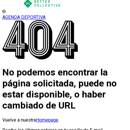
AGENDA DEPORTIVA
No podemos encontrar la
página solicitada, puede no
estar disponible, o haber
cambiado de URL
Vuelve a nuestra
Homepage