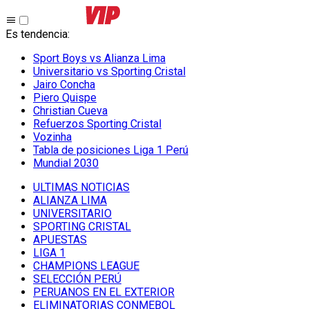
Es tendencia
:
Sport Boys vs Alianza Lima
Universitario vs Sporting Cristal
Jairo Concha
Piero Quispe
Christian Cueva
Refuerzos Sporting Cristal
Vozinha
Tabla de posiciones Liga 1 Perú
Mundial 2030
ULTIMAS NOTICIAS
ALIANZA LIMA
UNIVERSITARIO
SPORTING CRISTAL
APUESTAS
LIGA 1
CHAMPIONS LEAGUE
SELECCIÓN PERÚ
PERUANOS EN EL EXTERIOR
ELIMINATORIAS CONMEBOL