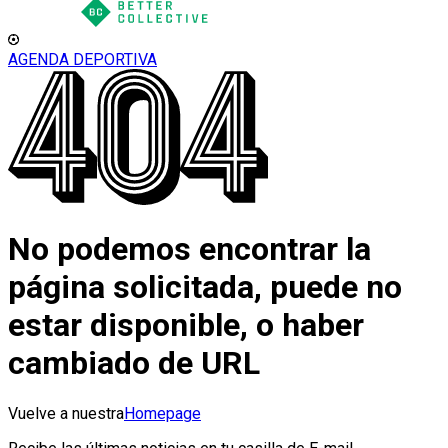
AGENDA DEPORTIVA
No podemos encontrar la
página solicitada, puede no
estar disponible, o haber
cambiado de URL
Vuelve a nuestra
Homepage