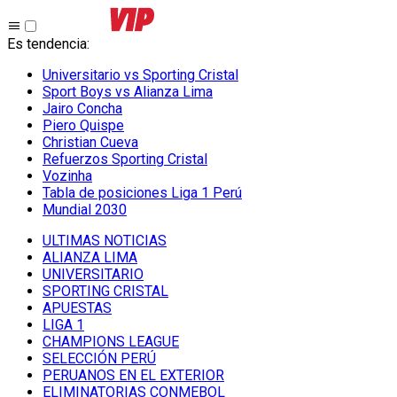
Es tendencia
:
Universitario vs Sporting Cristal
Sport Boys vs Alianza Lima
Jairo Concha
Piero Quispe
Christian Cueva
Refuerzos Sporting Cristal
Vozinha
Tabla de posiciones Liga 1 Perú
Mundial 2030
ULTIMAS NOTICIAS
ALIANZA LIMA
UNIVERSITARIO
SPORTING CRISTAL
APUESTAS
LIGA 1
CHAMPIONS LEAGUE
SELECCIÓN PERÚ
PERUANOS EN EL EXTERIOR
ELIMINATORIAS CONMEBOL