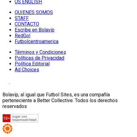
US ENGLISH
QUIENES SOMOS
STAFF
CONTACTO
Escribe en Bolavip
RedGol
Futbolcentroamerica
Términos y Condiciones
Políticas de Privacidad
Política Editorial
Ad Choices
Bolavip, al igual que Futbol Sites, es una compañía
perteneciente a Better Collective. Todos los derechos
reservados