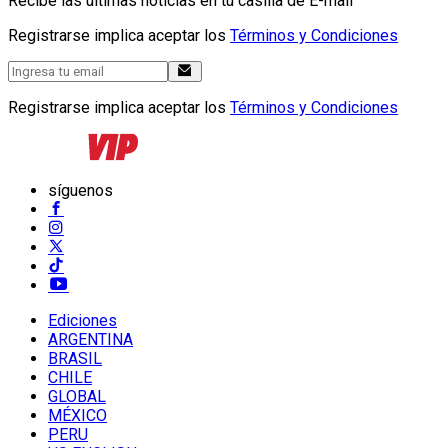
Recibe las últimas noticias en tu casilla de E-mail
Registrarse implica aceptar los
Términos y Condiciones
Registrarse implica aceptar los
Términos y Condiciones
síguenos
Ediciones
ARGENTINA
BRASIL
CHILE
GLOBAL
MÉXICO
PERU