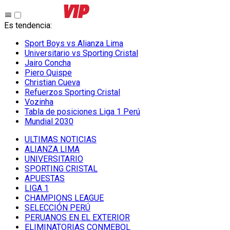
Es tendencia
:
Sport Boys vs Alianza Lima
Universitario vs Sporting Cristal
Jairo Concha
Piero Quispe
Christian Cueva
Refuerzos Sporting Cristal
Vozinha
Tabla de posiciones Liga 1 Perú
Mundial 2030
ULTIMAS NOTICIAS
ALIANZA LIMA
UNIVERSITARIO
SPORTING CRISTAL
APUESTAS
LIGA 1
CHAMPIONS LEAGUE
SELECCIÓN PERÚ
PERUANOS EN EL EXTERIOR
ELIMINATORIAS CONMEBOL