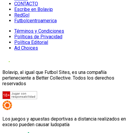
CONTACTO
Escribe en Bolavip
RedGol
Futbolcentroamerica
Términos y Condiciones
Políticas de Privacidad
Política Editorial
Ad Choices
Bolavip, al igual que Futbol Sites, es una compañía
perteneciente a Better Collective. Todos los derechos
reservados
Los juegos y apuestas deportivas a distancia realizados en
exceso pueden causar ludopatía