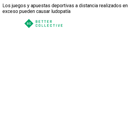
Los juegos y apuestas deportivas a distancia realizados en
exceso pueden causar ludopatía