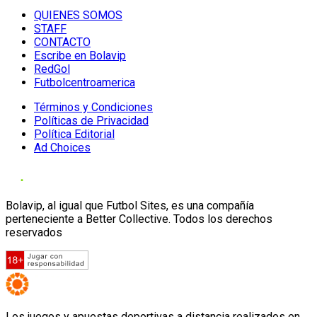
QUIENES SOMOS
STAFF
CONTACTO
Escribe en Bolavip
RedGol
Futbolcentroamerica
Términos y Condiciones
Políticas de Privacidad
Política Editorial
Ad Choices
Bolavip, al igual que Futbol Sites, es una compañía
perteneciente a Better Collective. Todos los derechos
reservados
Los juegos y apuestas deportivas a distancia realizados en