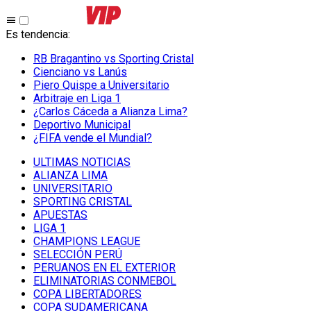
Es tendencia
:
RB Bragantino vs Sporting Cristal
Cienciano vs Lanús
Piero Quispe a Universitario
Arbitraje en Liga 1
¿Carlos Cáceda a Alianza Lima?
Deportivo Municipal
¿FIFA vende el Mundial?
ULTIMAS NOTICIAS
ALIANZA LIMA
UNIVERSITARIO
SPORTING CRISTAL
APUESTAS
LIGA 1
CHAMPIONS LEAGUE
SELECCIÓN PERÚ
PERUANOS EN EL EXTERIOR
ELIMINATORIAS CONMEBOL
COPA LIBERTADORES
COPA SUDAMERICANA