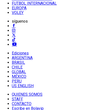
FUTBOL INTERNACIONAL
EUROPA
VOLEY
síguenos
Ediciones
ARGENTINA
BRASIL
CHILE
GLOBAL
MÉXICO
PERU
US ENGLISH
QUIENES SOMOS
STAFF
CONTACTO
Escribe en Bolavip