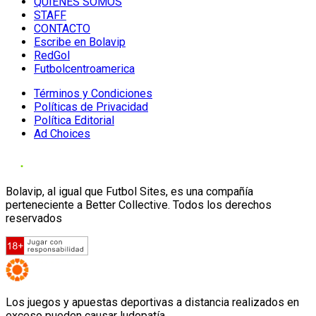
QUIENES SOMOS
STAFF
CONTACTO
Escribe en Bolavip
RedGol
Futbolcentroamerica
Términos y Condiciones
Políticas de Privacidad
Política Editorial
Ad Choices
Bolavip, al igual que Futbol Sites, es una compañía
perteneciente a Better Collective. Todos los derechos
reservados
Los juegos y apuestas deportivas a distancia realizados en
exceso pueden causar ludopatía