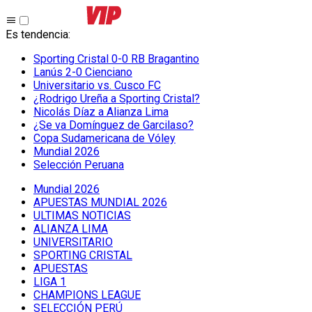
Es tendencia
:
Sporting Cristal 0-0 RB Bragantino
Lanús 2-0 Cienciano
Universitario vs. Cusco FC
¿Rodrigo Ureña a Sporting Cristal?
Nicolás Díaz a Alianza Lima
¿Se va Domínguez de Garcilaso?
Copa Sudamericana de Vóley
Mundial 2026
Selección Peruana
Mundial 2026
APUESTAS MUNDIAL 2026
ULTIMAS NOTICIAS
ALIANZA LIMA
UNIVERSITARIO
SPORTING CRISTAL
APUESTAS
LIGA 1
CHAMPIONS LEAGUE
SELECCIÓN PERÚ