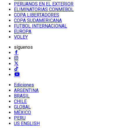
PERUANOS EN EL EXTERIOR
ELIMINATORIAS CONMEBOL
COPA LIBERTADORES
COPA SUDAMERICANA
FUTBOL INTERNACIONAL
EUROPA
VOLEY
síguenos
Ediciones
ARGENTINA
BRASIL
CHILE
GLOBAL
MÉXICO
PERU
US ENGLISH