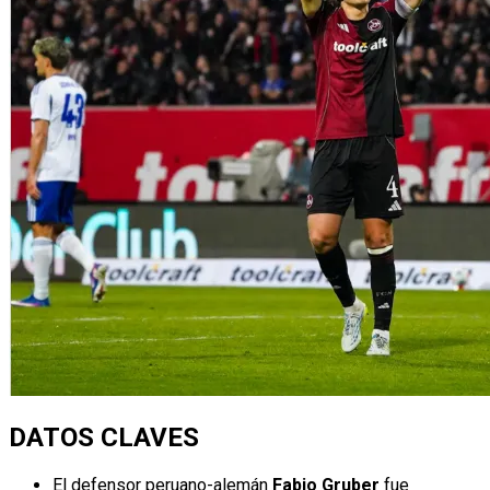
DATOS CLAVES
El defensor peruano-alemán
Fabio Gruber
fue