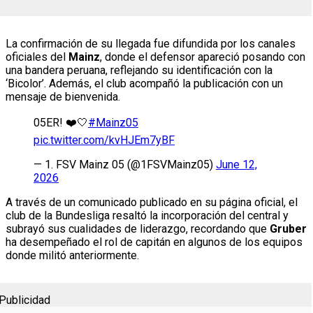
La confirmación de su llegada fue difundida por los canales
oficiales del
Mainz
, donde el defensor apareció posando con
una bandera peruana, reflejando su identificación con la
‘Bicolor’. Además, el club acompañó la publicación con un
mensaje de bienvenida.
05ER! ❤️🤍
#Mainz05
pic.twitter.com/kvHJEm7yBF
— 1. FSV Mainz 05 (@1FSVMainz05)
June 12,
2026
A través de un comunicado publicado en su página oficial, el
club de la Bundesliga resaltó la incorporación del central y
subrayó sus cualidades de liderazgo, recordando que
Gruber
ha desempeñado el rol de capitán en algunos de los equipos
donde militó anteriormente.
Publicidad