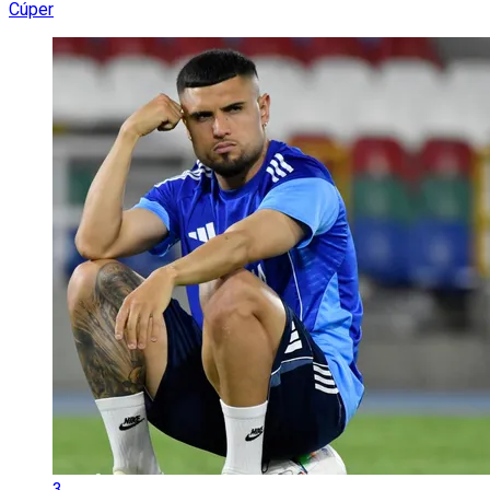
Cúper
3