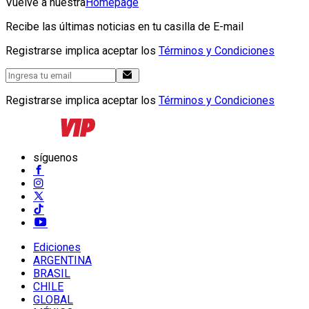
Vuelve a nuestra
Homepage
Recibe las últimas noticias en tu casilla de E-mail
Registrarse implica aceptar los
Términos y Condiciones
Registrarse implica aceptar los
Términos y Condiciones
síguenos
Ediciones
ARGENTINA
BRASIL
CHILE
GLOBAL