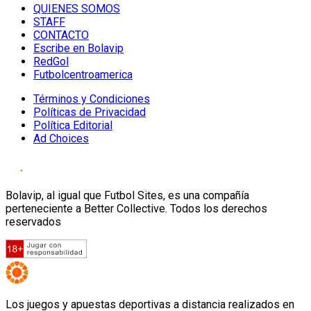
QUIENES SOMOS
STAFF
CONTACTO
Escribe en Bolavip
RedGol
Futbolcentroamerica
Términos y Condiciones
Políticas de Privacidad
Política Editorial
Ad Choices
Bolavip, al igual que Futbol Sites, es una compañía
perteneciente a Better Collective. Todos los derechos
reservados
Los juegos y apuestas deportivas a distancia realizados en