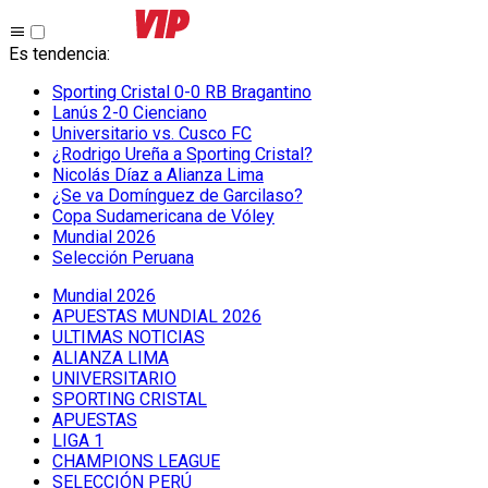
Es tendencia
:
Sporting Cristal 0-0 RB Bragantino
Lanús 2-0 Cienciano
Universitario vs. Cusco FC
¿Rodrigo Ureña a Sporting Cristal?
Nicolás Díaz a Alianza Lima
¿Se va Domínguez de Garcilaso?
Copa Sudamericana de Vóley
Mundial 2026
Selección Peruana
Mundial 2026
APUESTAS MUNDIAL 2026
ULTIMAS NOTICIAS
ALIANZA LIMA
UNIVERSITARIO
SPORTING CRISTAL
APUESTAS
LIGA 1
CHAMPIONS LEAGUE
SELECCIÓN PERÚ