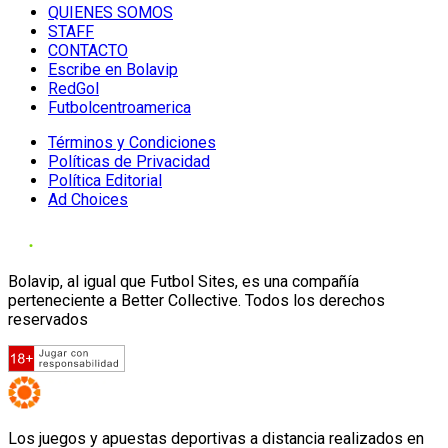
QUIENES SOMOS
STAFF
CONTACTO
Escribe en Bolavip
RedGol
Futbolcentroamerica
Términos y Condiciones
Políticas de Privacidad
Política Editorial
Ad Choices
Bolavip, al igual que Futbol Sites, es una compañía
perteneciente a Better Collective. Todos los derechos
reservados
Los juegos y apuestas deportivas a distancia realizados en