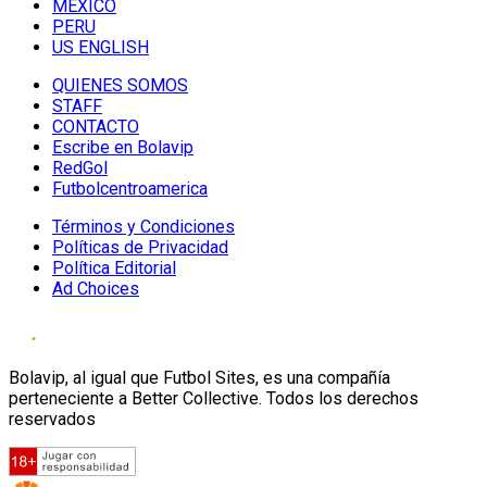
MÉXICO
PERU
US ENGLISH
QUIENES SOMOS
STAFF
CONTACTO
Escribe en Bolavip
RedGol
Futbolcentroamerica
Términos y Condiciones
Políticas de Privacidad
Política Editorial
Ad Choices
Bolavip, al igual que Futbol Sites, es una compañía
perteneciente a Better Collective. Todos los derechos
reservados