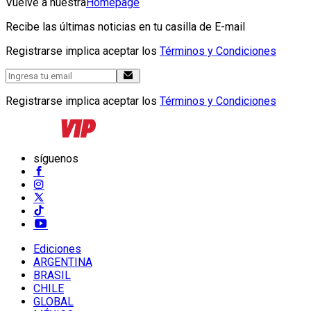
Vuelve a nuestra
Homepage
Recibe las últimas noticias en tu casilla de E-mail
Registrarse implica aceptar los
Términos y Condiciones
Registrarse implica aceptar los
Términos y Condiciones
síguenos
Ediciones
ARGENTINA
BRASIL
CHILE
GLOBAL