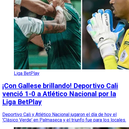
Liga BetPlay
¡Con Gallese brillando! Deportivo Cali
venció 1-0 a Atlético Nacional por la
Liga BetPlay
Deportivo Cali y Atlético Nacional jugaron el día de hoy el
'Clásico Verde' en Palmaseca y el triunfo fue para los locales.