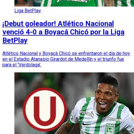
Liga BetPlay
¡Debut goleador! Atlético Nacional
venció 4-0 a Boyacá Chicó por la Liga
BetPlay
Atlético Nacional y Boyacá Chicó se enfrentaron el día de hoy
en el Estadio Atanasio Girardot de Medellín y el triunfo fue
para el 'Verdolaga'.