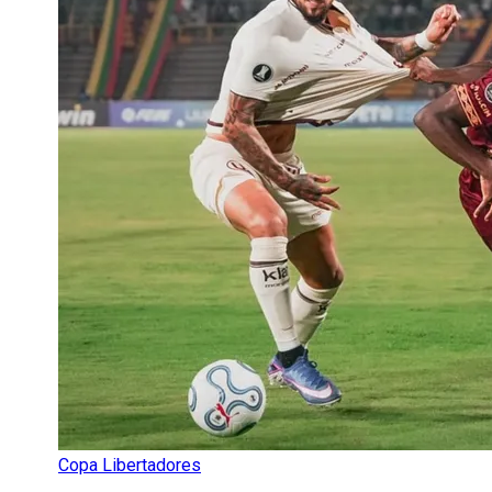
Copa Libertadores