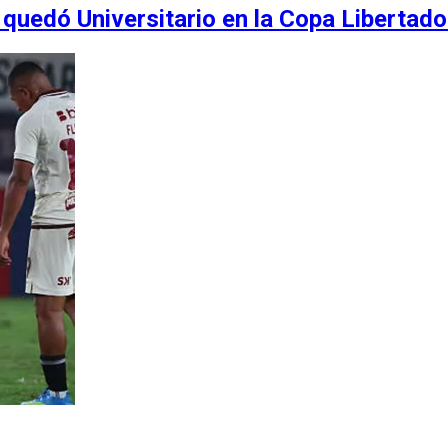
í quedó Universitario en la Copa Libertad