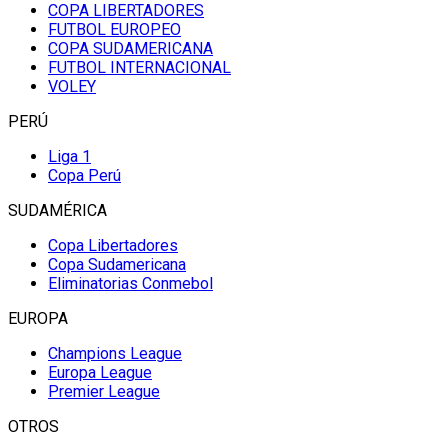
COPA LIBERTADORES
FUTBOL EUROPEO
COPA SUDAMERICANA
FUTBOL INTERNACIONAL
VOLEY
PERÚ
Liga 1
Copa Perú
SUDAMÉRICA
Copa Libertadores
Copa Sudamericana
Eliminatorias Conmebol
EUROPA
Champions League
Europa League
Premier League
OTROS