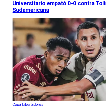
Universitario empató 0-0 contra Tol
Sudamericana
Copa Libertadores