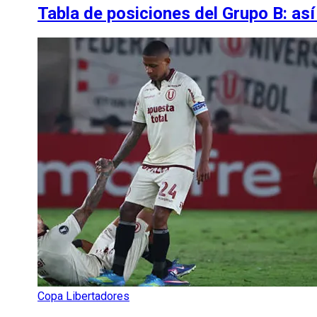
Tabla de posiciones del Grupo B: as
Copa Libertadores