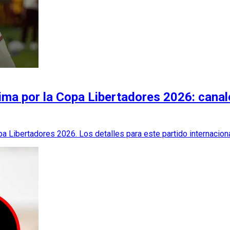
lima por la Copa Libertadores 2026: canal
Copa Libertadores 2026. Los detalles para este partido internac