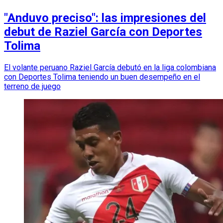
"Anduvo preciso": las impresiones del
debut de Raziel García con Deportes
Tolima
El volante peruano Raziel García debutó en la liga colombiana
con Deportes Tolima teniendo un buen desempeño en el
terreno de juego