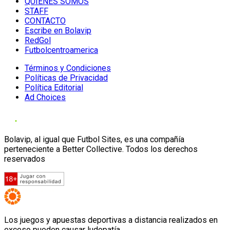
QUIENES SOMOS
STAFF
CONTACTO
Escribe en Bolavip
RedGol
Futbolcentroamerica
Términos y Condiciones
Políticas de Privacidad
Política Editorial
Ad Choices
Bolavip, al igual que Futbol Sites, es una compañía
perteneciente a Better Collective. Todos los derechos
reservados
Los juegos y apuestas deportivas a distancia realizados en
exceso pueden causar ludopatía