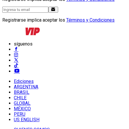
Registrarse implica aceptar los
Términos y Condiciones
síguenos
Ediciones
ARGENTINA
BRASIL
CHILE
GLOBAL
MÉXICO
PERU
US ENGLISH