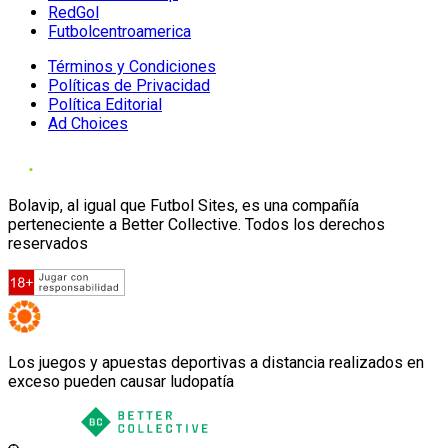
RedGol
Futbolcentroamerica
Términos y Condiciones
Políticas de Privacidad
Política Editorial
Ad Choices
Bolavip, al igual que Futbol Sites, es una compañía
perteneciente a Better Collective. Todos los derechos
reservados
Los juegos y apuestas deportivas a distancia realizados en
exceso pueden causar ludopatía