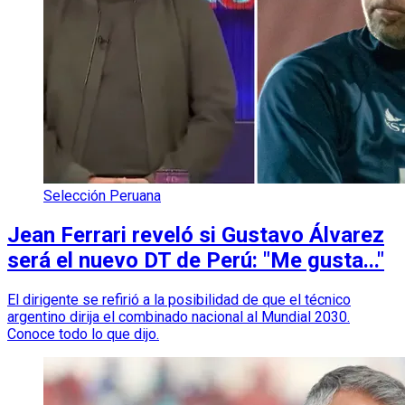
Selección Peruana
Jean Ferrari reveló si Gustavo Álvarez
será el nuevo DT de Perú: "Me gusta..."
El dirigente se refirió a la posibilidad de que el técnico
argentino dirija el combinado nacional al Mundial 2030.
Conoce todo lo que dijo.