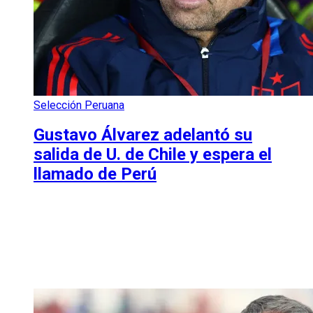
Selección Peruana
Gustavo Álvarez adelantó su
salida de U. de Chile y espera el
llamado de Perú