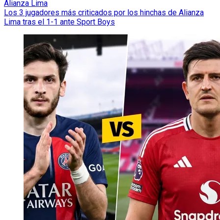
Alianza Lima
Los 3 jugadores más criticados por los hinchas de Alianza
Lima tras el 1-1 ante Sport Boys