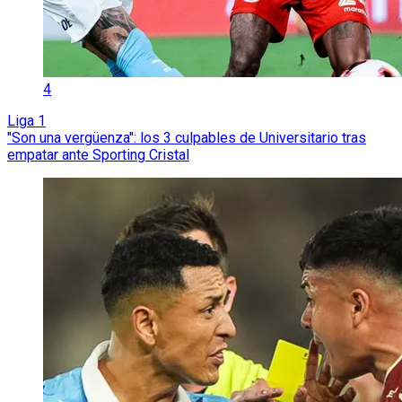
4
Liga 1
"Son una vergüenza": los 3 culpables de Universitario tras
empatar ante Sporting Cristal