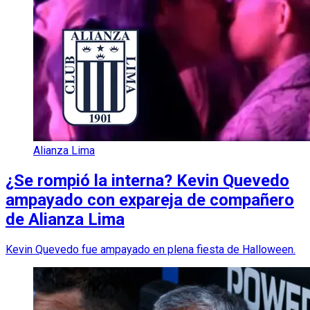
Alianza Lima
¿Se rompió la interna? Kevin Quevedo
ampayado con expareja de compañero
de Alianza Lima
Kevin Quevedo fue ampayado en plena fiesta de Halloween.