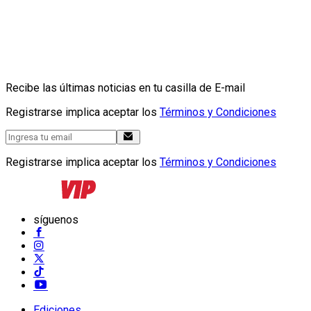
Recibe las últimas noticias en tu casilla de E-mail
Registrarse implica aceptar los
Términos y Condiciones
Registrarse implica aceptar los
Términos y Condiciones
síguenos
Ediciones