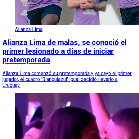
Alianza Lima
Alianza Lima de malas, se conoció el
primer lesionado a días de iniciar
pretemporada
Alianza Lima comenzó su pretemporada y ya cayó el primer
jugador, el cuadro 'Blanquiazul' igual decidió llevarlo a
Uruguay.