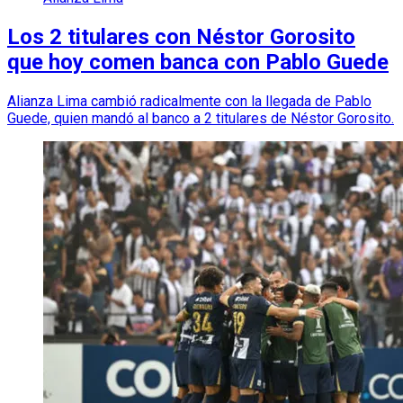
Los 2 titulares con Néstor Gorosito
que hoy comen banca con Pablo Guede
Alianza Lima cambió radicalmente con la llegada de Pablo
Guede, quien mandó al banco a 2 titulares de Néstor Gorosito.