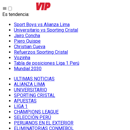
Es tendencia
:
Sport Boys vs Alianza Lima
Universitario vs Sporting Cristal
Jairo Concha
Piero Quispe
Christian Cueva
Refuerzos Sporting Cristal
Vozinha
Tabla de posiciones Liga 1 Perú
Mundial 2030
ULTIMAS NOTICIAS
ALIANZA LIMA
UNIVERSITARIO
SPORTING CRISTAL
APUESTAS
LIGA 1
CHAMPIONS LEAGUE
SELECCIÓN PERÚ
PERUANOS EN EL EXTERIOR
ELIMINATORIAS CONMEBOL