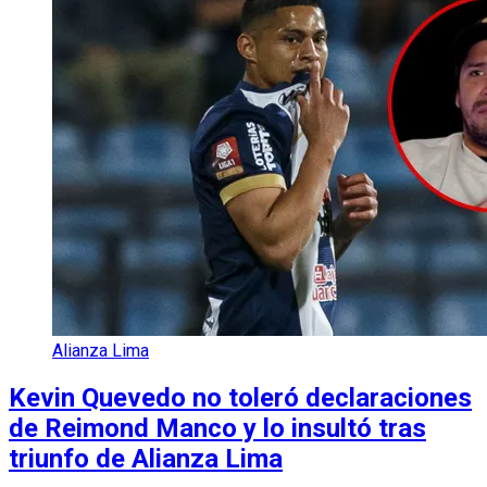
Alianza Lima
Kevin Quevedo no toleró declaraciones
de Reimond Manco y lo insultó tras
triunfo de Alianza Lima