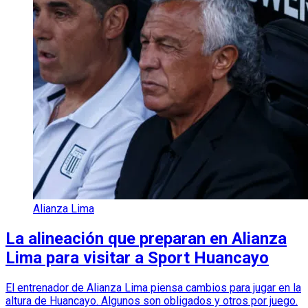
Alianza Lima
La alineación que preparan en Alianza
Lima para visitar a Sport Huancayo
El entrenador de Alianza Lima piensa cambios para jugar en la
altura de Huancayo. Algunos son obligados y otros por juego.