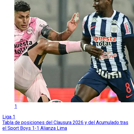
1
Liga 1
Tabla de posiciones del Clausura 2026 y del Acumulado tras
el Sport Boys 1-1 Alianza Lima