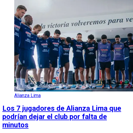
Alianza Lima
Los 7 jugadores de Alianza Lima que
podrían dejar el club por falta de
minutos