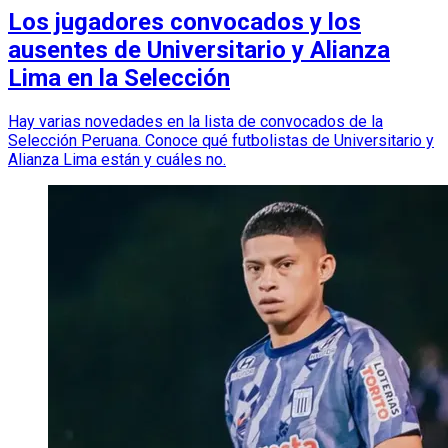
Los jugadores convocados y los
ausentes de Universitario y Alianza
Lima en la Selección
Hay varias novedades en la lista de convocados de la
Selección Peruana. Conoce qué futbolistas de Universitario y
Alianza Lima están y cuáles no.