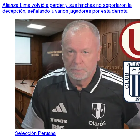
Alianza Lima volvió a perder y sus hinchas no soportaron la
decepción, señalando a varios jugadores por esta derrota.
Selección Peruana