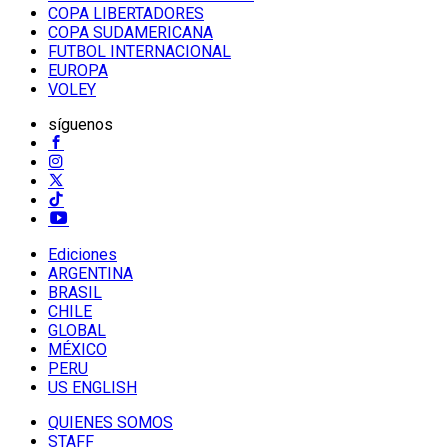
COPA LIBERTADORES
COPA SUDAMERICANA
FUTBOL INTERNACIONAL
EUROPA
VOLEY
síguenos
Ediciones
ARGENTINA
BRASIL
CHILE
GLOBAL
MÉXICO
PERU
US ENGLISH
QUIENES SOMOS
STAFF