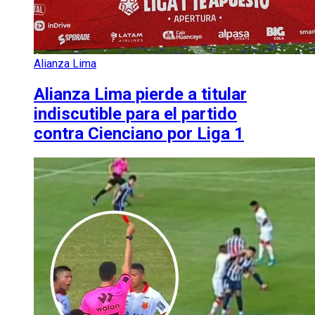
Alianza Lima
Alianza Lima pierde a titular
indiscutible para el partido
contra Cienciano por Liga 1