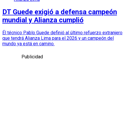
DT Guede exigió a defensa campeón
mundial y Alianza cumplió
Él técnico Pablo Guede definió al último refuerzo extranjero
que tendrá Alianza Lima para el 2026 y un campeón del
mundo ya está en camino.
Publicidad