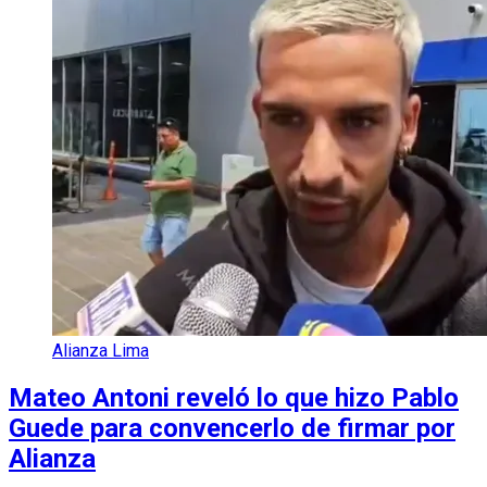
Alianza Lima
Mateo Antoni reveló lo que hizo Pablo
Guede para convencerlo de firmar por
Alianza