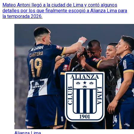
Mateo Antoni llegó a la ciudad de Lima y contó algunos
detalles por los que finalmente escogió a Alianza Lima para
la temporada 2026.
Alianza Lima