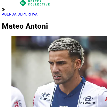
AGENDA DEPORTIVA
Mateo Antoni