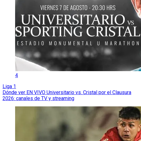
4
Liga 1
Dónde ver EN VIVO Universitario vs. Cristal por el Clausura
2026: canales de TV y streaming