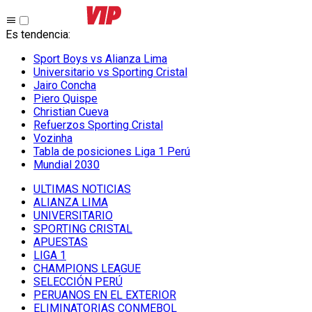
Es tendencia
:
Sport Boys vs Alianza Lima
Universitario vs Sporting Cristal
Jairo Concha
Piero Quispe
Christian Cueva
Refuerzos Sporting Cristal
Vozinha
Tabla de posiciones Liga 1 Perú
Mundial 2030
ULTIMAS NOTICIAS
ALIANZA LIMA
UNIVERSITARIO
SPORTING CRISTAL
APUESTAS
LIGA 1
CHAMPIONS LEAGUE
SELECCIÓN PERÚ
PERUANOS EN EL EXTERIOR
ELIMINATORIAS CONMEBOL